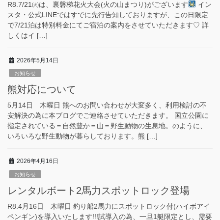
R8.7/21㈫は、裏磐梯花火大会(火の山まつり)がございます
イン
スタ・公式LINEではすでに先行告知しておりますが、この日限定
で7/21泊は特別料金にてご宿泊の案内をさせていただきます♡ 詳
しくはイ […]
2026年5月14日
お知らせ
熊対応について
5月14日 木曜日 熊へのお問い合わせが大変多く、利用検討の不
安解決の為に本ブログでご連絡させていただきます。 国立公園に
指定されている＝自然豊か＝山＝野生動物の生息地。のように、
いろいろな野生動物が暮らしております。熊 […]
2026年4月16日
お知らせ
レンタルボート2馬力スポットロック登場
R8.4月16日 木曜日 釣り船2馬力にスポットロック付(ハイボアイ
ペンギン)を導入いたします!!!試導入の為、一旦1艇限定とし、需要