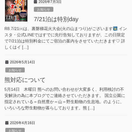
2026年7月3日
お知らせ
7/21泊は特別day
R8.7/21㈫は、裏磐梯花火大会(火の山まつり)がございます
イン
スタ・公式LINEではすでに先行告知しておりますが、この日限定
で7/21泊は特別料金にてご宿泊の案内をさせていただきます♡ 詳
しくはイ […]
2026年5月14日
お知らせ
熊対応について
5月14日 木曜日 熊へのお問い合わせが大変多く、利用検討の不
安解決の為に本ブログでご連絡させていただきます。 国立公園に
指定されている＝自然豊か＝山＝野生動物の生息地。のように、
いろいろな野生動物が暮らしております。熊 […]
2026年4月16日
お知らせ