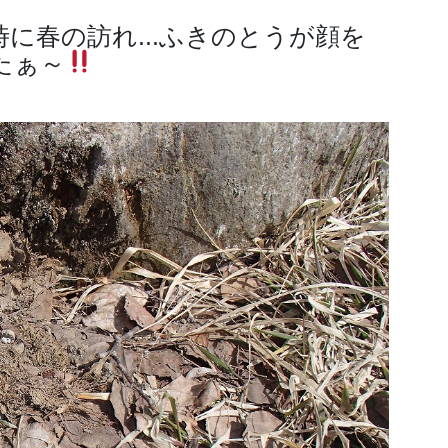
に春の訪れ...ふきのとうが顔を
たぁ～