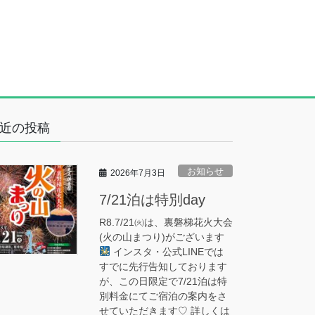
近の投稿
お知らせ
2026年7月3日
7/21泊は特別day
R8.7/21㈫は、裏磐梯花火大会
(火の山まつり)がございます
インスタ・公式LINEでは
すでに先行告知しております
が、この日限定で7/21泊は特
別料金にてご宿泊の案内をさ
せていただきます♡ 詳しくは