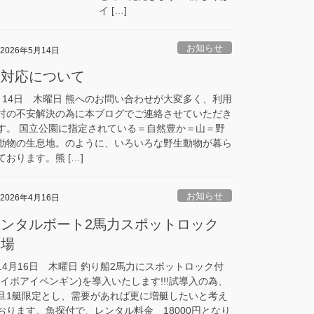
イ […]
お知らせ
2026年5月14日
熊対応について
月14日 木曜日 熊へのお問い合わせが大変多く、利用
討の不安解決の為に本ブログでご連絡させていただき
す。 国立公園に指定されている＝自然豊か＝山＝野
動物の生息地。のように、いろいろな野生動物が暮ら
ております。熊 […]
お知らせ
2026年4月16日
レンタルボート2馬力スポットロック
登場
8.4月16日 木曜日 釣り船2馬力にスポットロック付
ハイボアイペンギン)を導入いたします!!!試導入の為、
旦1艇限定とし、需要があれば更に増艇したいと考え
おります。魚探付で、レンタル料金 18000円となり