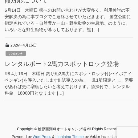
熊対応について
5月14日 木曜日 熊へのお問い合わせが大変多く、利用検討の不
安解決の為に本ブログでご連絡させていただきます。 国立公園に
指定されている＝自然豊か＝山＝野生動物の生息地。のように、
いろいろな野生動物が暮らしております。熊 […]
2026年4月16日
お知らせ
レンタルボート2馬力スポットロック登場
R8.4月16日 木曜日 釣り船2馬力にスポットロック付(ハイボアイ
ペンギン)を導入いたします!!!試導入の為、一旦1艇限定とし、需要
があれば更に増艇したいと考えております。魚探付で、レンタル
料金 18000円となります […]
Copyright © 檜原西湖畔オートキャンプ場 All Rights Reserved.
Powered by
WordPress
&
Lightning Theme
by Vektor,Inc. technology.