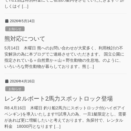
で7/21泊は特別料金にてご宿泊の案内をさせていただきます♡ 詳
しくはイ […]
2026年5月14日
お知らせ
熊対応について
5月14日 木曜日 熊へのお問い合わせが大変多く、利用検討の不
安解決の為に本ブログでご連絡させていただきます。 国立公園に
指定されている＝自然豊か＝山＝野生動物の生息地。のように、
いろいろな野生動物が暮らしております。熊 […]
2026年4月16日
お知らせ
レンタルボート2馬力スポットロック登場
R8.4月16日 木曜日 釣り船2馬力にスポットロック付(ハイボアイ
ペンギン)を導入いたします!!!試導入の為、一旦1艇限定とし、需要
があれば更に増艇したいと考えております。魚探付で、レンタル
料金 18000円となります […]