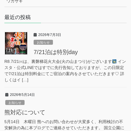
ワカサギ
最近の投稿
2026年7月3日
お知らせ
7/21泊は特別day
R8.7/21㈫は、裏磐梯花火大会(火の山まつり)がございます
イン
スタ・公式LINEではすでに先行告知しておりますが、この日限定
で7/21泊は特別料金にてご宿泊の案内をさせていただきます♡ 詳
しくはイ […]
2026年5月14日
お知らせ
熊対応について
5月14日 木曜日 熊へのお問い合わせが大変多く、利用検討の不
安解決の為に本ブログでご連絡させていただきます。 国立公園に