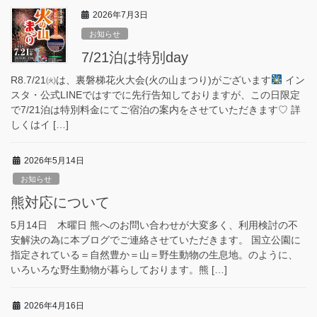
2026年7月3日
お知らせ
7/21泊は特別day
R8.7/21㈫は、裏磐梯花火大会(火の山まつり)がございます
イン
スタ・公式LINEではすでに先行告知しておりますが、この日限定
で7/21泊は特別料金にてご宿泊の案内をさせていただきます♡ 詳
しくはイ […]
2026年5月14日
お知らせ
熊対応について
5月14日 木曜日 熊へのお問い合わせが大変多く、利用検討の不
安解決の為に本ブログでご連絡させていただきます。 国立公園に
指定されている＝自然豊か＝山＝野生動物の生息地。のように、
いろいろな野生動物が暮らしております。熊 […]
2026年4月16日