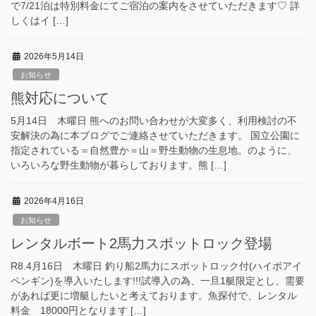
で7/21泊は特別料金にてご宿泊の案内をさせていただきます♡ 詳
しくはイ […]
2026年5月14日
お知らせ
熊対応について
5月14日 木曜日 熊へのお問い合わせが大変多く、利用検討の不
安解決の為に本ブログでご連絡させていただきます。 国立公園に
指定されている＝自然豊か＝山＝野生動物の生息地。のように、
いろいろな野生動物が暮らしております。熊 […]
2026年4月16日
お知らせ
レンタルボート2馬力スポットロック登場
R8.4月16日 木曜日 釣り船2馬力にスポットロック付(ハイボアイ
ペンギン)を導入いたします!!!試導入の為、一旦1艇限定とし、需要
があれば更に増艇したいと考えております。魚探付で、レンタル
料金 18000円となります […]