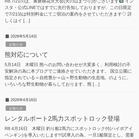
R8.7/21㈫は、裏磐梯花火大会(火の山まつり)がございます
イン
スタ・公式LINEではすでに先行告知しておりますが、この日限定
で7/21泊は特別料金にてご宿泊の案内をさせていただきます♡ 詳
しくはイ […]
2026年5月14日
お知らせ
熊対応について
5月14日 木曜日 熊へのお問い合わせが大変多く、利用検討の不
安解決の為に本ブログでご連絡させていただきます。 国立公園に
指定されている＝自然豊か＝山＝野生動物の生息地。のように、
いろいろな野生動物が暮らしております。熊 […]
2026年4月16日
お知らせ
レンタルボート2馬力スポットロック登場
R8.4月16日 木曜日 釣り船2馬力にスポットロック付(ハイボアイ
ペンギン)を導入いたします!!!試導入の為、一旦1艇限定とし、需要