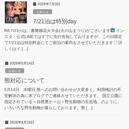
2026年7月3日
お知らせ
7/21泊は特別day
R8.7/21㈫は、裏磐梯花火大会(火の山まつり)がございます
イン
スタ・公式LINEではすでに先行告知しておりますが、この日限定
で7/21泊は特別料金にてご宿泊の案内をさせていただきます♡ 詳
しくはイ […]
2026年5月14日
お知らせ
熊対応について
5月14日 木曜日 熊へのお問い合わせが大変多く、利用検討の不
安解決の為に本ブログでご連絡させていただきます。 国立公園に
指定されている＝自然豊か＝山＝野生動物の生息地。のように、
いろいろな野生動物が暮らしております。熊 […]
2026年4月16日