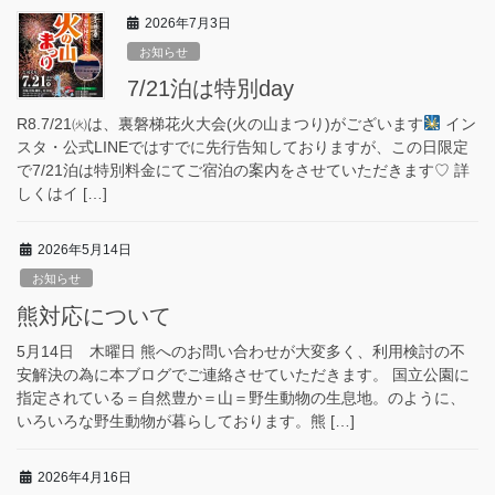
2026年7月3日
お知らせ
7/21泊は特別day
R8.7/21㈫は、裏磐梯花火大会(火の山まつり)がございます
イン
スタ・公式LINEではすでに先行告知しておりますが、この日限定
で7/21泊は特別料金にてご宿泊の案内をさせていただきます♡ 詳
しくはイ […]
2026年5月14日
お知らせ
熊対応について
5月14日 木曜日 熊へのお問い合わせが大変多く、利用検討の不
安解決の為に本ブログでご連絡させていただきます。 国立公園に
指定されている＝自然豊か＝山＝野生動物の生息地。のように、
いろいろな野生動物が暮らしております。熊 […]
2026年4月16日