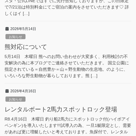
スタ・公式LINEではすでに先行告知しておりますが、この日限定
で7/21泊は特別料金にてご宿泊の案内をさせていただきます♡ 詳
しくはイ […]
2026年5月14日
お知らせ
熊対応について
5月14日 木曜日 熊へのお問い合わせが大変多く、利用検討の不
安解決の為に本ブログでご連絡させていただきます。 国立公園に
指定されている＝自然豊か＝山＝野生動物の生息地。のように、
いろいろな野生動物が暮らしております。熊 […]
2026年4月16日
お知らせ
レンタルボート2馬力スポットロック登場
R8.4月16日 木曜日 釣り船2馬力にスポットロック付(ハイボアイ
ペンギン)を導入いたします!!!試導入の為、一旦1艇限定とし、需要
があれば更に増艇したいと考えております。魚探付で、レンタル