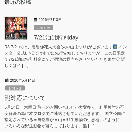
最近の投稿
2026年7月3日
お知らせ
7/21泊は特別day
R8.7/21㈫は、裏磐梯花火大会(火の山まつり)がございます
イン
スタ・公式LINEではすでに先行告知しておりますが、この日限定
で7/21泊は特別料金にてご宿泊の案内をさせていただきます♡ 詳
しくはイ […]
2026年5月14日
お知らせ
熊対応について
5月14日 木曜日 熊へのお問い合わせが大変多く、利用検討の不
安解決の為に本ブログでご連絡させていただきます。 国立公園に
指定されている＝自然豊か＝山＝野生動物の生息地。のように、
いろいろな野生動物が暮らしております。熊 […]