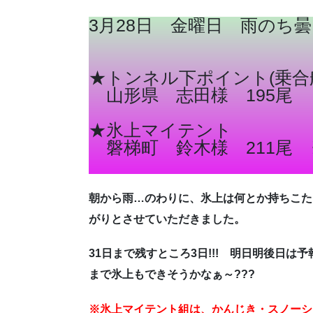
3月28日 金曜日 雨のち
★トンネル下ポイント(乗合
山形県 志田様 195尾
★氷上マイテント
磐梯町 鈴木様 211尾 
朝から雨…のわりに、氷上は何とか持ちこた
がりとさせていただきました。
31日まで残すところ3日!!! 明日明後日
まで氷上もできそうかなぁ～???
※氷上マイテント組は、かんじき・スノーシ