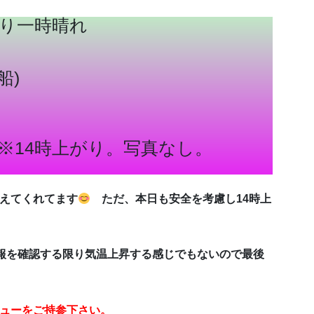
曇り一時晴れ
船)
※14時上がり。写真なし。
えてくれてます
ただ、本日も安全を考慮し14時上
は予報を確認する限り気温上昇する感じでもないので最後
ューをご持参下さい。