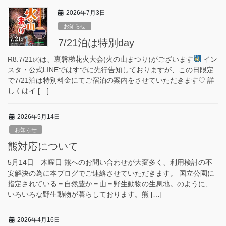
2026年7月3日
お知らせ
7/21泊は特別day
R8.7/21㈫は、裏磐梯花火大会(火の山まつり)がございます
イン
スタ・公式LINEではすでに先行告知しておりますが、この日限定
で7/21泊は特別料金にてご宿泊の案内をさせていただきます♡ 詳
しくはイ […]
2026年5月14日
お知らせ
熊対応について
5月14日 木曜日 熊へのお問い合わせが大変多く、利用検討の不
安解決の為に本ブログでご連絡させていただきます。 国立公園に
指定されている＝自然豊か＝山＝野生動物の生息地。のように、
いろいろな野生動物が暮らしております。熊 […]
2026年4月16日