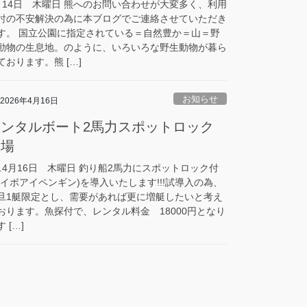
月14日 木曜日 熊へのお問い合わせが大変多く、利用
討の不安解決の為に本ブログでご連絡させていただき
す。 国立公園に指定されている＝自然豊か＝山＝野
動物の生息地。のように、いろいろな野生動物が暮ら
ております。熊 […]
お知らせ
2026年4月16日
レンタルボート2馬力スポットロック
登場
8.4月16日 木曜日 釣り船2馬力にスポットロック付
ハイボアイペンギン)を導入いたします!!!試導入の為、
旦1艇限定とし、需要があれば更に増艇したいと考え
おります。魚探付で、レンタル料金 18000円となり
 […]