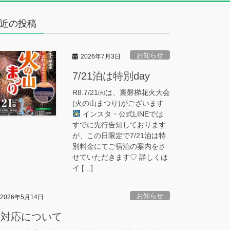
近の投稿
お知らせ
2026年7月3日
7/21泊は特別day
R8.7/21㈫は、裏磐梯花火大会
(火の山まつり)がございます
インスタ・公式LINEでは
すでに先行告知しております
が、この日限定で7/21泊は特
別料金にてご宿泊の案内をさ
せていただきます♡ 詳しくは
イ […]
お知らせ
2026年5月14日
熊対応について