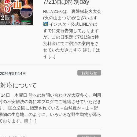
7/21泊は特別day
R8.7/21㈫は、裏磐梯花火大会
(火の山まつり)がございます
インスタ・公式LINEでは
すでに先行告知しております
が、この日限定で7/21泊は特
別料金にてご宿泊の案内をさ
せていただきます♡ 詳しくは
イ […]
お知らせ
2026年5月14日
熊対応について
月14日 木曜日 熊へのお問い合わせが大変多く、利用
討の不安解決の為に本ブログでご連絡させていただき
す。 国立公園に指定されている＝自然豊か＝山＝野
動物の生息地。のように、いろいろな野生動物が暮ら
ております。熊 […]