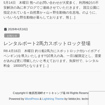
5月14日 木曜日 熊へのお問い合わせが大変多く、利用検討の不
安解決の為に本ブログでご連絡させていただきます。 国立公園に
指定されている＝自然豊か＝山＝野生動物の生息地。のように、
いろいろな野生動物が暮らしております。熊 […]
2026年4月16日
お知らせ
レンタルボート2馬力スポットロック登場
R8.4月16日 木曜日 釣り船2馬力にスポットロック付(ハイボアイ
ペンギン)を導入いたします!!!試導入の為、一旦1艇限定とし、需要
があれば更に増艇したいと考えております。魚探付で、レンタル
料金 18000円となります […]
Copyright © 檜原西湖畔オートキャンプ場 All Rights Reserved.
Powered by
WordPress
&
Lightning Theme
by Vektor,Inc. technology.