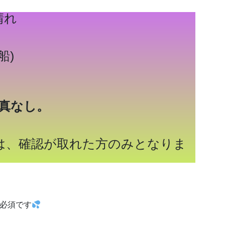
晴れ
船)
真なし。
は、確認が取れた方のみとなりま
必須です