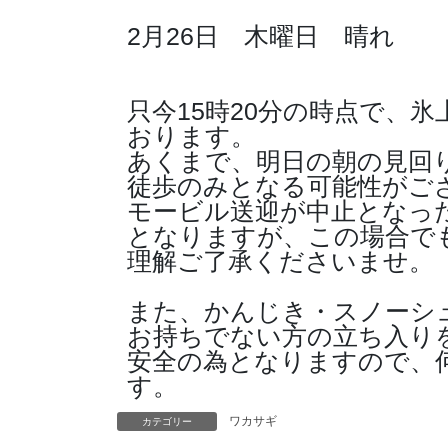
2月26日 木曜日 晴れ
只今15時20分の時点で、
おります。
あくまで、明日の朝の見回
徒歩のみとなる可能性がご
モービル送迎が中止となった
となりますが、この場合で
理解ご了承くださいませ。
また、かんじき・スノーシ
お持ちでない方の立ち入り
安全の為となりますので、
す。
ワカサギ
カテゴリー