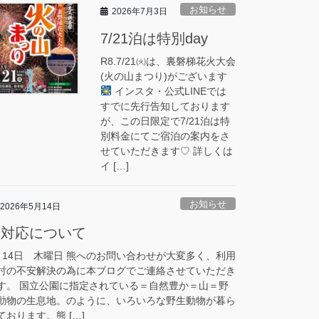
お知らせ
2026年7月3日
7/21泊は特別day
R8.7/21㈫は、裏磐梯花火大会
(火の山まつり)がございます
インスタ・公式LINEでは
すでに先行告知しております
が、この日限定で7/21泊は特
別料金にてご宿泊の案内をさ
せていただきます♡ 詳しくは
イ […]
お知らせ
2026年5月14日
熊対応について
月14日 木曜日 熊へのお問い合わせが大変多く、利用
討の不安解決の為に本ブログでご連絡させていただき
す。 国立公園に指定されている＝自然豊か＝山＝野
動物の生息地。のように、いろいろな野生動物が暮ら
ております。熊 […]