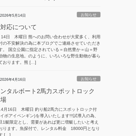
お知らせ
2026年5月14日
熊対応について
月14日 木曜日 熊へのお問い合わせが大変多く、利用
討の不安解決の為に本ブログでご連絡させていただき
す。 国立公園に指定されている＝自然豊か＝山＝野
動物の生息地。のように、いろいろな野生動物が暮ら
ております。熊 […]
お知らせ
2026年4月16日
レンタルボート2馬力スポットロック
登場
8.4月16日 木曜日 釣り船2馬力にスポットロック付
ハイボアイペンギン)を導入いたします!!!試導入の為、
旦1艇限定とし、需要があれば更に増艇したいと考え
おります。魚探付で、レンタル料金 18000円となり
 […]