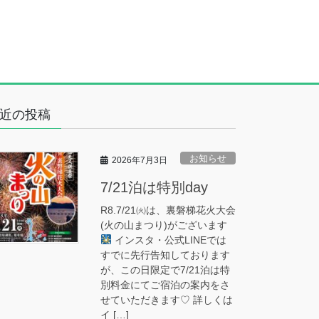
近の投稿
お知らせ
2026年7月3日
7/21泊は特別day
R8.7/21㈫は、裏磐梯花火大会
(火の山まつり)がございます
インスタ・公式LINEでは
すでに先行告知しております
が、この日限定で7/21泊は特
別料金にてご宿泊の案内をさ
せていただきます♡ 詳しくは
イ […]