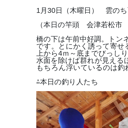
1月30日（木曜日） 雲の
（本日の竿頭 会津若松市 
橋の下は午前中好調。トン
です。とにかく誘って寄せ
上から4ｍ～底までびっし
水面を除けば群れが見える
もちろん浮いているのは釣
⁂本日の釣り人たち