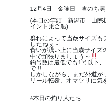
12月4日 金曜日 雪のち
(本日の竿頭 新潟市 山際様
イント乗合船)
群れによって当歳サイズも
したねぇ~!
食いが浅い上に当歳サイズ
中で頑張りましょう～
鈎号数は最低でも1号以下
で!!!
しかしながら、まだ外道が
リール転覆、オマツリに気
⁂本日の釣り人たち