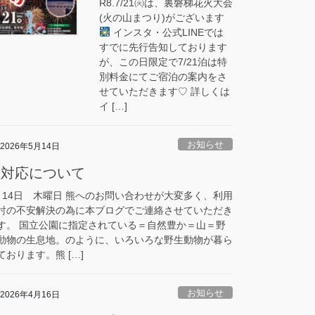
R8.7/21㈫は、裏磐梯花火大会
(火の山まつり)がございます
インスタ・公式LINEでは
すでに先行告知しております
が、この日限定で7/21泊は特
別料金にてご宿泊の案内をさ
せていただきます♡ 詳しくは
イ […]
お知らせ
2026年5月14日
熊対応について
月14日 木曜日 熊へのお問い合わせが大変多く、利用
討の不安解決の為に本ブログでご連絡させていただき
す。 国立公園に指定されている＝自然豊か＝山＝野
動物の生息地。のように、いろいろな野生動物が暮ら
ております。熊 […]
お知らせ
2026年4月16日