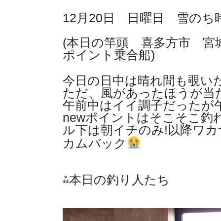
12月20日 日曜日 雪のち
(本日の竿頭 喜多方市 宮城
ポイント乗合船)
今日の日中は晴れ間も覗い
ただ、風があったほうが当
午前中はイイ調子だったが
newポイントはそこそこ
ル下は朝イチのみ!以降ワカサ
カムバック
⁂本日の釣り人たち