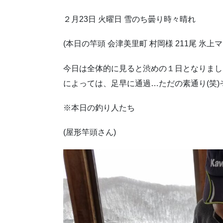
２月23日 火曜日 雪のち曇り時々晴れ
(本日の竿頭 会津美里町 村岡様 211尾 氷上
今日は全体的に見ると渋めの１日となりました…。
によっては、足早に通過…ただの素通り(笑
※本日の釣り人たち
(屋形竿頭さん)