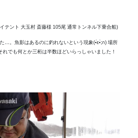
マイテント 大玉村 斎藤様 105尾 通常トンネル下乗合船)
魚影はあるのに釣れないという現象(•́ε•̀;ก) 場所
)それでも何とか三桁は半数ほどいらっしゃいました！