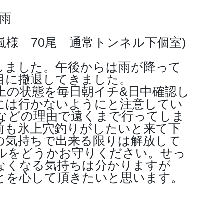
ち雨
嵐様 70尾 通常トンネル下個室)
しました。午後からは雨が降って
目に撤退してきました。
上の状態を毎日朝イチ&日中確認し
には行かないようにと注意してい
などの理由で遠くまで行ってしま
前も氷上穴釣りがしたいと来て下
の気持ちで出来る限りは解放して
ルをどうかお守りください。せっ
なくなる気持ちは分かりますが
とを心して頂きたいと思います。