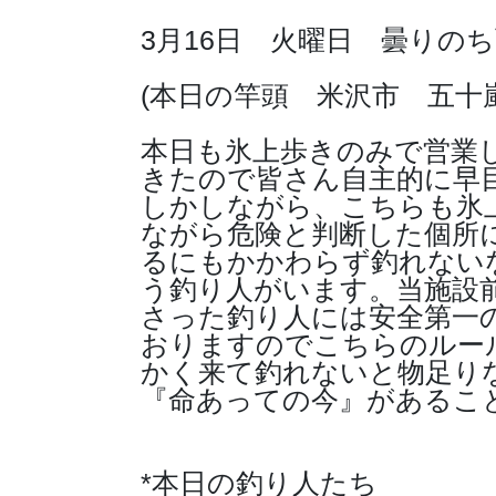
3月16日 火曜日 曇りの
(本日の竿頭 米沢市 五十
本日も氷上歩きのみで営業
きたので皆さん自主的に早
しかしながら、こちらも氷
ながら危険と判断した個所
るにもかかわらず釣れない
う釣り人がいます。当施設
さった釣り人には安全第一
おりますのでこちらのルー
かく来て釣れないと物足り
『命あっての今』があるこ
*本日の釣り人たち