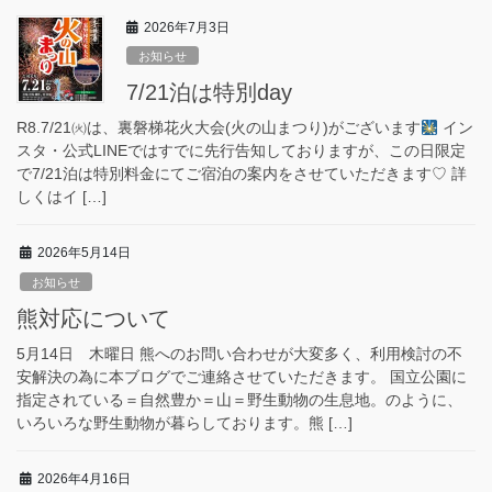
2026年7月3日
お知らせ
7/21泊は特別day
R8.7/21㈫は、裏磐梯花火大会(火の山まつり)がございます
イン
スタ・公式LINEではすでに先行告知しておりますが、この日限定
で7/21泊は特別料金にてご宿泊の案内をさせていただきます♡ 詳
しくはイ […]
2026年5月14日
お知らせ
熊対応について
5月14日 木曜日 熊へのお問い合わせが大変多く、利用検討の不
安解決の為に本ブログでご連絡させていただきます。 国立公園に
指定されている＝自然豊か＝山＝野生動物の生息地。のように、
いろいろな野生動物が暮らしております。熊 […]
2026年4月16日