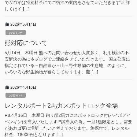
で7/21泊は特別料金にてご宿泊の案内をさせていただきます♡ 詳
しくはイ […]
2026年5月14日
お知らせ
熊対応について
5月14日 木曜日 熊へのお問い合わせが大変多く、利用検討の不
安解決の為に本ブログでご連絡させていただきます。 国立公園に
指定されている＝自然豊か＝山＝野生動物の生息地。のように、
いろいろな野生動物が暮らしております。熊 […]
2026年4月16日
お知らせ
レンタルボート2馬力スポットロック登場
R8.4月16日 木曜日 釣り船2馬力にスポットロック付(ハイボアイ
ペンギン)を導入いたします!!!試導入の為、一旦1艇限定とし、需要
があれば更に増艇したいと考えております。魚探付で、レンタル
料金 18000円となります […]