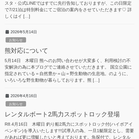
スタ・公式LINEではすでに先行告知しておりますが、この日限定
で7/21泊は特別料金にてご宿泊の案内をさせていただきます♡ 詳
しくはイ […]
2026年5月14日
お知らせ
熊対応について
5月14日 木曜日 熊へのお問い合わせが大変多く、利用検討の不
安解決の為に本ブログでご連絡させていただきます。 国立公園に
指定されている＝自然豊か＝山＝野生動物の生息地。のように、
いろいろな野生動物が暮らしております。熊 […]
2026年4月16日
お知らせ
レンタルボート2馬力スポットロック登場
R8.4月16日 木曜日 釣り船2馬力にスポットロック付(ハイボアイ
ペンギン)を導入いたします!!!試導入の為、一旦1艇限定とし、需要
があれば更に増艇したいと考えております。魚探付で、レンタル