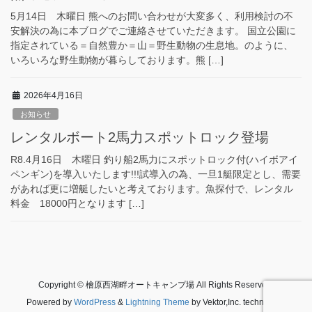
5月14日 木曜日 熊へのお問い合わせが大変多く、利用検討の不
安解決の為に本ブログでご連絡させていただきます。 国立公園に
指定されている＝自然豊か＝山＝野生動物の生息地。のように、
いろいろな野生動物が暮らしております。熊 […]
2026年4月16日
お知らせ
レンタルボート2馬力スポットロック登場
R8.4月16日 木曜日 釣り船2馬力にスポットロック付(ハイボアイ
ペンギン)を導入いたします!!!試導入の為、一旦1艇限定とし、需要
があれば更に増艇したいと考えております。魚探付で、レンタル
料金 18000円となります […]
Copyright © 檜原西湖畔オートキャンプ場 All Rights Reserved.
Powered by
WordPress
&
Lightning Theme
by Vektor,Inc. technology.