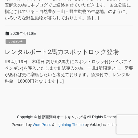
安解決の為に本ブログでご連絡させていただきます。 国立公園に
指定されている＝自然豊か＝山＝野生動物の生息地。のように、
いろいろな野生動物が暮らしております。熊 […]
2026年4月16日
お知らせ
レンタルボート2馬力スポットロック登場
R8.4月16日 木曜日 釣り船2馬力にスポットロック付(ハイボアイ
ペンギン)を導入いたします!!!試導入の為、一旦1艇限定とし、需要
があれば更に増艇したいと考えております。魚探付で、レンタル
料金 18000円となります […]
Copyright © 檜原西湖畔オートキャンプ場 All Rights Reserved.
Powered by
WordPress
&
Lightning Theme
by Vektor,Inc. technology.