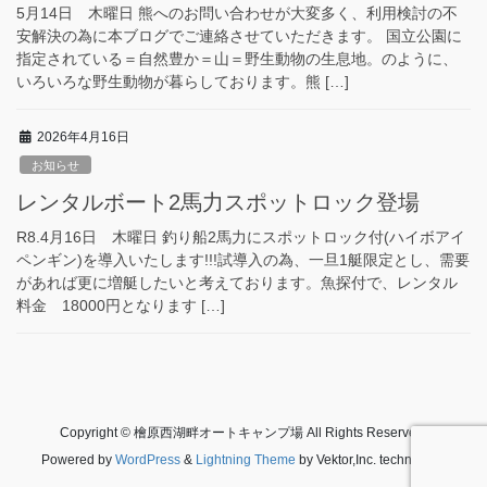
5月14日 木曜日 熊へのお問い合わせが大変多く、利用検討の不
安解決の為に本ブログでご連絡させていただきます。 国立公園に
指定されている＝自然豊か＝山＝野生動物の生息地。のように、
いろいろな野生動物が暮らしております。熊 […]
2026年4月16日
お知らせ
レンタルボート2馬力スポットロック登場
R8.4月16日 木曜日 釣り船2馬力にスポットロック付(ハイボアイ
ペンギン)を導入いたします!!!試導入の為、一旦1艇限定とし、需要
があれば更に増艇したいと考えております。魚探付で、レンタル
料金 18000円となります […]
Copyright © 檜原西湖畔オートキャンプ場 All Rights Reserved.
Powered by
WordPress
&
Lightning Theme
by Vektor,Inc. technology.