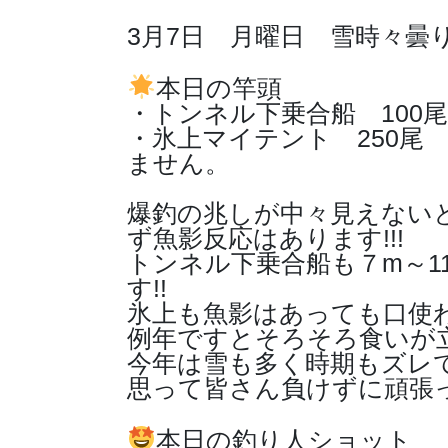
3月7日 月曜日 雪時々曇り
本日の竿頭
・トンネル下乗合船 100
・氷上マイテント 250尾
ません。
爆釣の兆しが中々見えない
ず魚影反応はあります!!!
トンネル下乗合船も７m～1
す!!
氷上も魚影はあっても口使
例年ですとそろそろ食いが
今年は雪も多く時期もズレて
思って皆さん負けずに頑張っ
本日の釣り人ショット