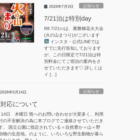
お知らせ
2026年7月3日
7/21泊は特別day
R8.7/21㈫は、裏磐梯花火大会
(火の山まつり)がございます
インスタ・公式LINEでは
すでに先行告知しております
が、この日限定で7/21泊は特
別料金にてご宿泊の案内をさ
せていただきます♡ 詳しくは
イ […]
お知らせ
2026年5月14日
熊対応について
月14日 木曜日 熊へのお問い合わせが大変多く、利用
討の不安解決の為に本ブログでご連絡させていただき
す。 国立公園に指定されている＝自然豊か＝山＝野
動物の生息地。のように、いろいろな野生動物が暮ら