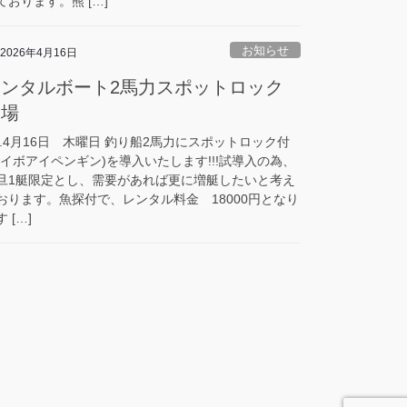
ております。熊 […]
お知らせ
2026年4月16日
レンタルボート2馬力スポットロック
登場
8.4月16日 木曜日 釣り船2馬力にスポットロック付
ハイボアイペンギン)を導入いたします!!!試導入の為、
旦1艇限定とし、需要があれば更に増艇したいと考え
おります。魚探付で、レンタル料金 18000円となり
 […]