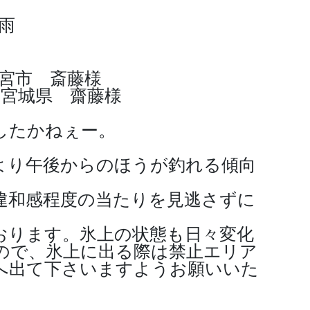
雨
本宮市 斎藤様
 宮城県 齋藤様
したかねぇー。
。
より午後からのほうが釣れる傾向
違和感程度の当たりを見逃さずに
おります。氷上の状態も日々変化
ので、氷上に出る際は禁止エリア
へ出て下さいますようお願いいた