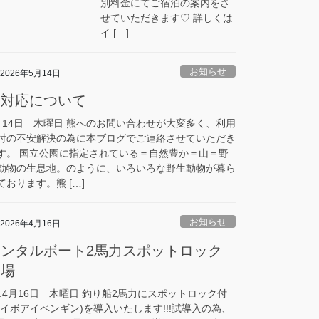
別料金にてご宿泊の案内をさ
せていただきます♡ 詳しくは
イ […]
お知らせ
2026年5月14日
熊対応について
月14日 木曜日 熊へのお問い合わせが大変多く、利用
討の不安解決の為に本ブログでご連絡させていただき
す。 国立公園に指定されている＝自然豊か＝山＝野
動物の生息地。のように、いろいろな野生動物が暮ら
ております。熊 […]
お知らせ
2026年4月16日
レンタルボート2馬力スポットロック
登場
8.4月16日 木曜日 釣り船2馬力にスポットロック付
ハイボアイペンギン)を導入いたします!!!試導入の為、