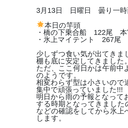
3月13日 日曜日 曇り一時
本日の竿頭
・橋の下乗合船 122尾 
・氷上マイテント 267尾
少しずつ食い気が出てきま
棚も底に安定してきました
ただ、ここ何日かは午前中
のようです。
相変わらず型は小さいので
集中で頑張っていました!!!
明日から雨の予報となって
する時期となってきました
などの確認をしてから氷上
します。