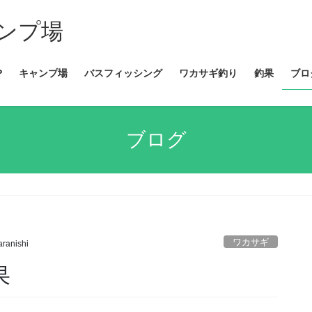
ンプ場
P
キャンプ場
バスフィッシング
ワカサギ釣り
釣果
ブロ
ブログ
ワカサギ
aranishi
果