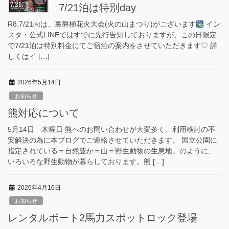
7/21泊は特別day
R8.7/21㈫は、裏磐梯花火大会(火の山まつり)がございます
イン
スタ・公式LINEではすでに先行告知しておりますが、この日限定
で7/21泊は特別料金にてご宿泊の案内をさせていただきます♡ 詳
しくはイ […]
2026年5月14日
お知らせ
熊対応について
5月14日 木曜日 熊へのお問い合わせが大変多く、利用検討の不
安解決の為に本ブログでご連絡させていただきます。 国立公園に
指定されている＝自然豊か＝山＝野生動物の生息地。のように、
いろいろな野生動物が暮らしております。熊 […]
2026年4月16日
お知らせ
レンタルボート2馬力スポットロック登場