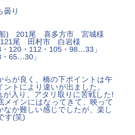
ち曇り
船) 201尾 喜多方市 宮城様
121尾 田村市 白岩様
20・112・105・98…33」
・65…30」
からが良く、橋の下ポイントは午
イントにより違いが出ました。
れが入り、アタリ取りに苦戦した!
底メインにはなってきて、映って
かなか難しい感じでしたが、楽し
す(笑)