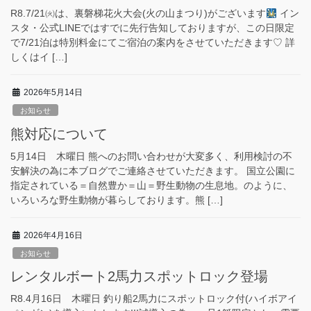
R8.7/21㈫は、裏磐梯花火大会(火の山まつり)がございます
イン
スタ・公式LINEではすでに先行告知しておりますが、この日限定
で7/21泊は特別料金にてご宿泊の案内をさせていただきます♡ 詳
しくはイ […]
2026年5月14日
お知らせ
熊対応について
5月14日 木曜日 熊へのお問い合わせが大変多く、利用検討の不
安解決の為に本ブログでご連絡させていただきます。 国立公園に
指定されている＝自然豊か＝山＝野生動物の生息地。のように、
いろいろな野生動物が暮らしております。熊 […]
2026年4月16日
お知らせ
レンタルボート2馬力スポットロック登場
R8.4月16日 木曜日 釣り船2馬力にスポットロック付(ハイボアイ