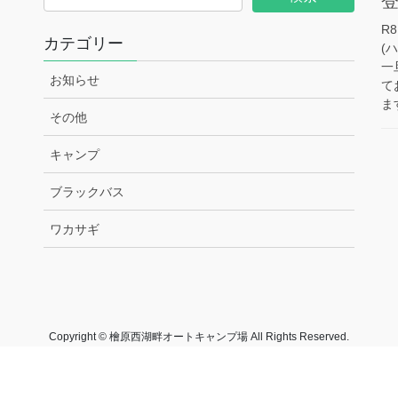
R
カテゴリー
(
一
お知らせ
て
ます
その他
キャンプ
ブラックバス
ワカサギ
Copyright © 檜原西湖畔オートキャンプ場 All Rights Reserved.
Powered by
WordPress
&
Lightning Theme
by Vektor,Inc. technology.