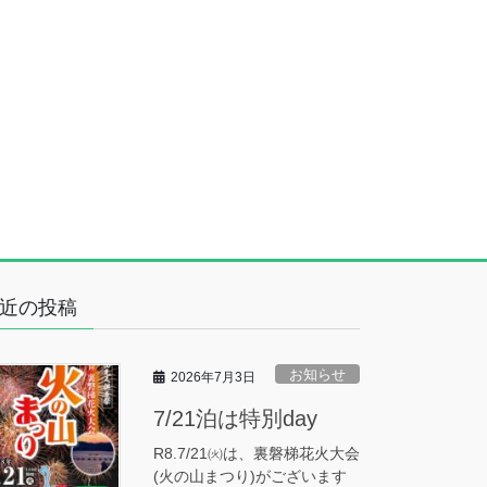
近の投稿
お知らせ
2026年7月3日
7/21泊は特別day
R8.7/21㈫は、裏磐梯花火大会
(火の山まつり)がございます