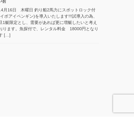
登場
8.4月16日 木曜日 釣り船2馬力にスポットロック付
ハイボアイペンギン)を導入いたします!!!試導入の為、
旦1艇限定とし、需要があれば更に増艇したいと考え
おります。魚探付で、レンタル料金 18000円となり
 […]