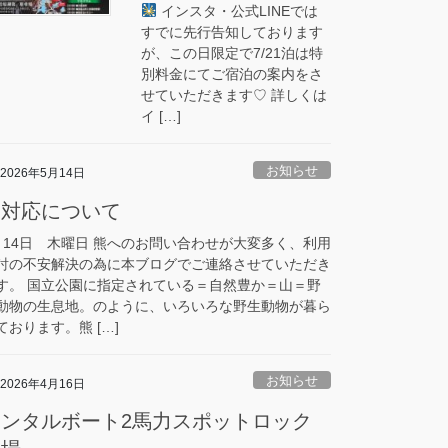
インスタ・公式LINEでは
すでに先行告知しております
が、この日限定で7/21泊は特
別料金にてご宿泊の案内をさ
せていただきます♡ 詳しくは
イ […]
お知らせ
2026年5月14日
熊対応について
月14日 木曜日 熊へのお問い合わせが大変多く、利用
討の不安解決の為に本ブログでご連絡させていただき
す。 国立公園に指定されている＝自然豊か＝山＝野
動物の生息地。のように、いろいろな野生動物が暮ら
ております。熊 […]
お知らせ
2026年4月16日
レンタルボート2馬力スポットロック