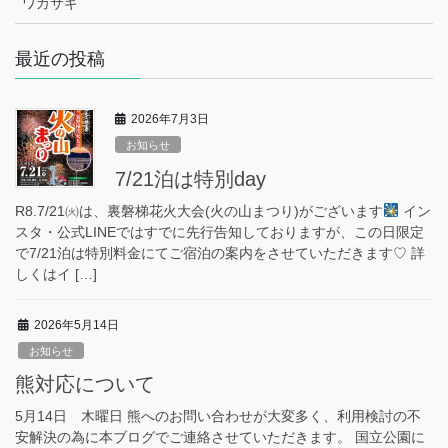
ワカサギ
最近の投稿
2026年7月3日
お知らせ
7/21泊は特別day
R8.7/21㈫は、裏磐梯花火大会(火の山まつり)がございます
イン
スタ・公式LINEではすでに先行告知しておりますが、この日限定
で7/21泊は特別料金にてご宿泊の案内をさせていただきます♡ 詳
しくはイ […]
2026年5月14日
お知らせ
熊対応について
5月14日 木曜日 熊へのお問い合わせが大変多く、利用検討の不
安解決の為に本ブログでご連絡させていただきます。 国立公園に