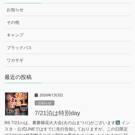
お知らせ
その他
キャンプ
ブラックバス
ワカサギ
最近の投稿
2026年7月3日
お知らせ
7/21泊は特別day
R8.7/21㈫は、裏磐梯花火大会(火の山まつり)がございます
イン
スタ・公式LINEではすでに先行告知しておりますが、この日限定