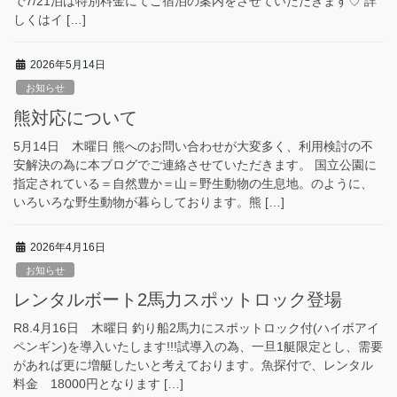
で7/21泊は特別料金にてご宿泊の案内をさせていただきます♡ 詳
しくはイ […]
2026年5月14日
お知らせ
熊対応について
5月14日 木曜日 熊へのお問い合わせが大変多く、利用検討の不
安解決の為に本ブログでご連絡させていただきます。 国立公園に
指定されている＝自然豊か＝山＝野生動物の生息地。のように、
いろいろな野生動物が暮らしております。熊 […]
2026年4月16日
お知らせ
レンタルボート2馬力スポットロック登場
R8.4月16日 木曜日 釣り船2馬力にスポットロック付(ハイボアイ
ペンギン)を導入いたします!!!試導入の為、一旦1艇限定とし、需要
があれば更に増艇したいと考えております。魚探付で、レンタル
料金 18000円となります […]