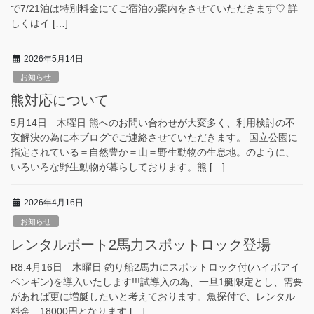
で7/21泊は特別料金にてご宿泊の案内をさせていただきます♡ 詳
しくはイ […]
2026年5月14日
お知らせ
熊対応について
5月14日 木曜日 熊へのお問い合わせが大変多く、利用検討の不
安解決の為に本ブログでご連絡させていただきます。 国立公園に
指定されている＝自然豊か＝山＝野生動物の生息地。のように、
いろいろな野生動物が暮らしております。熊 […]
2026年4月16日
お知らせ
レンタルボート2馬力スポットロック登場
R8.4月16日 木曜日 釣り船2馬力にスポットロック付(ハイボアイ
ペンギン)を導入いたします!!!試導入の為、一旦1艇限定とし、需要
があれば更に増艇したいと考えております。魚探付で、レンタル
料金 18000円となります […]