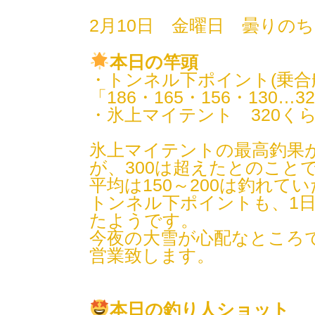
2月10日 金曜日 曇りの
本日の竿頭
・トンネル下ポイント(乗合
「186・165・156・130…3
・氷上マイテント 320く
氷上マイテントの最高釣果
が、300は超えたとのこと
平均は150～200は釣れて
トンネル下ポイントも、1
たようです。
今夜の大雪が心配なところ
営業致します。
本日の釣り人ショット