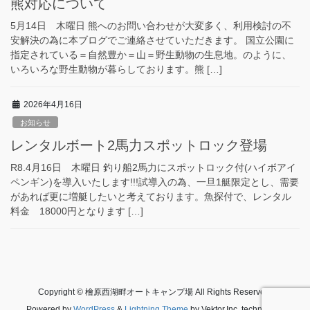
熊対応について
5月14日 木曜日 熊へのお問い合わせが大変多く、利用検討の不
安解決の為に本ブログでご連絡させていただきます。 国立公園に
指定されている＝自然豊か＝山＝野生動物の生息地。のように、
いろいろな野生動物が暮らしております。熊 […]
2026年4月16日
お知らせ
レンタルボート2馬力スポットロック登場
R8.4月16日 木曜日 釣り船2馬力にスポットロック付(ハイボアイ
ペンギン)を導入いたします!!!試導入の為、一旦1艇限定とし、需要
があれば更に増艇したいと考えております。魚探付で、レンタル
料金 18000円となります […]
Copyright © 檜原西湖畔オートキャンプ場 All Rights Reserved.
Powered by
WordPress
&
Lightning Theme
by Vektor,Inc. technology.