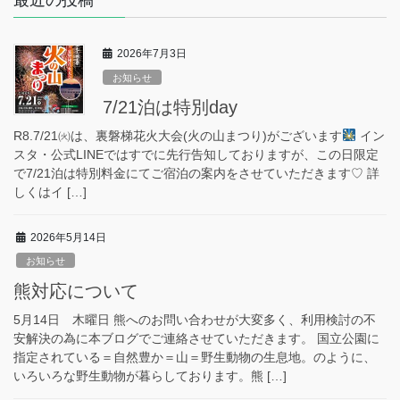
最近の投稿
2026年7月3日
お知らせ
7/21泊は特別day
R8.7/21㈫は、裏磐梯花火大会(火の山まつり)がございます
イン
スタ・公式LINEではすでに先行告知しておりますが、この日限定
で7/21泊は特別料金にてご宿泊の案内をさせていただきます♡ 詳
しくはイ […]
2026年5月14日
お知らせ
熊対応について
5月14日 木曜日 熊へのお問い合わせが大変多く、利用検討の不
安解決の為に本ブログでご連絡させていただきます。 国立公園に
指定されている＝自然豊か＝山＝野生動物の生息地。のように、
いろいろな野生動物が暮らしております。熊 […]