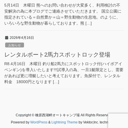
5月14日 木曜日 熊へのお問い合わせが大変多く、利用検討の不
安解決の為に本ブログでご連絡させていただきます。 国立公園に
指定されている＝自然豊か＝山＝野生動物の生息地。のように、
いろいろな野生動物が暮らしております。熊 […]
2026年4月16日
お知らせ
レンタルボート2馬力スポットロック登場
R8.4月16日 木曜日 釣り船2馬力にスポットロック付(ハイボアイ
ペンギン)を導入いたします!!!試導入の為、一旦1艇限定とし、需要
があれば更に増艇したいと考えております。魚探付で、レンタル
料金 18000円となります […]
Copyright © 檜原西湖畔オートキャンプ場 All Rights Reserved.
Powered by
WordPress
&
Lightning Theme
by Vektor,Inc. technology.