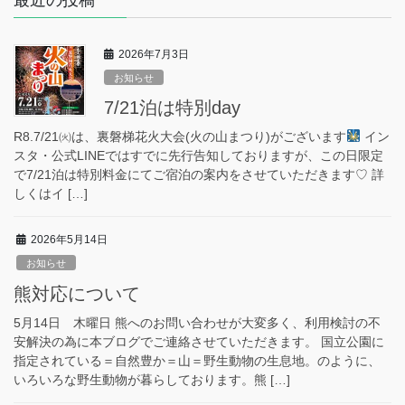
2026年7月3日
お知らせ
7/21泊は特別day
R8.7/21㈫は、裏磐梯花火大会(火の山まつり)がございます
イン
スタ・公式LINEではすでに先行告知しておりますが、この日限定
で7/21泊は特別料金にてご宿泊の案内をさせていただきます♡ 詳
しくはイ […]
2026年5月14日
お知らせ
熊対応について
5月14日 木曜日 熊へのお問い合わせが大変多く、利用検討の不
安解決の為に本ブログでご連絡させていただきます。 国立公園に
指定されている＝自然豊か＝山＝野生動物の生息地。のように、
いろいろな野生動物が暮らしております。熊 […]