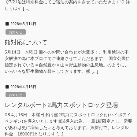
で7/21泊は特別料金にてご宿泊の案内をさせていただきます♡ 詳
しくはイ […]
2026年5月14日
お知らせ
熊対応について
5月14日 木曜日 熊へのお問い合わせが大変多く、利用検討の不
安解決の為に本ブログでご連絡させていただきます。 国立公園に
指定されている＝自然豊か＝山＝野生動物の生息地。のように、
いろいろな野生動物が暮らしております。熊 […]
2026年4月16日
お知らせ
レンタルボート2馬力スポットロック登場
R8.4月16日 木曜日 釣り船2馬力にスポットロック付(ハイボアイ
ペンギン)を導入いたします!!!試導入の為、一旦1艇限定とし、需要
があれば更に増艇したいと考えております。魚探付で、レンタル
料金 18000円となります […]